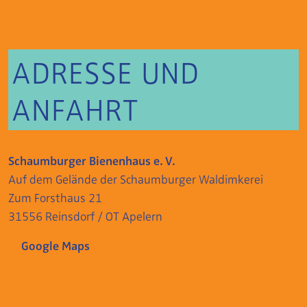
ADRESSE UND
ANFAHRT
Schaumburger Bienenhaus e. V.
Auf dem Gelände der Schaumburger Waldimkerei
Zum Forsthaus 21
31556 Reinsdorf / OT Apelern
Google Maps