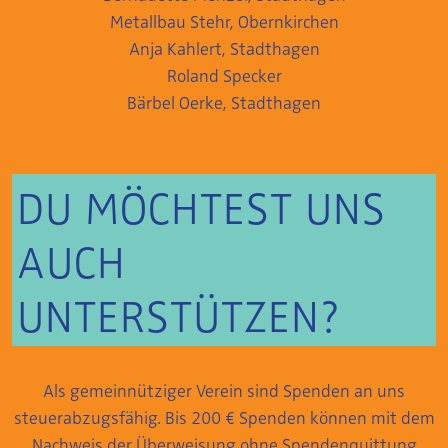
Metallbau Stehr, Obernkirchen
Anja Kahlert, Stadthagen
Roland Specker
Bärbel Oerke, Stadthagen
DU MÖCHTEST UNS
AUCH
UNTERSTÜTZEN?
Als gemeinnütziger Verein sind Spenden an uns
steuerabzugsfähig. Bis 200 € Spenden können mit dem
Nachweis der Überweisung ohne Spendenquittung